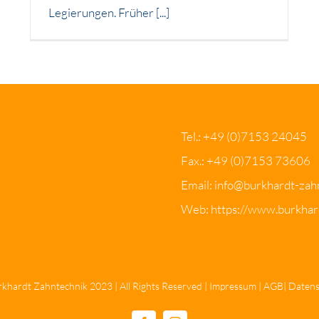
Legierungen. Früher [...]
Tel.:
+49 (0)7153 24045
Fax.: +49 (0)7153 73606
Email:
info@burkhardt-zah
Web:
https://www.burkhar
khardt Zahntechnik 2023 | All Rights Reserved |
Impressum
|
AGB
|
Datens